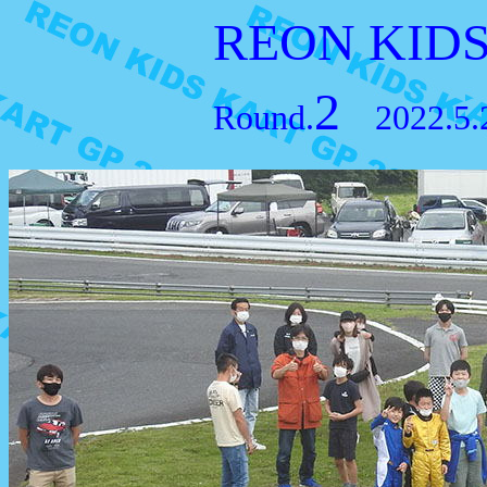
REON KIDS
2
Round.
2022.5.