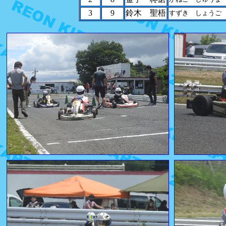
3
9
鈴木 聖梧
すずき しょうご