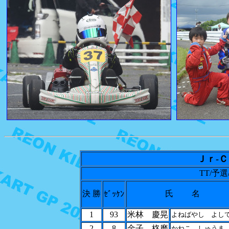
Ｊｒ-
TT/予
決 勝
氏 名
ｾﾞｯｹﾝ
1
93
米林 慶晃
よねばやし よし
2
8
金子 柊磨
かねこ しゅうま