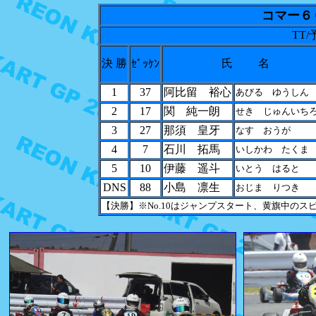
コマー
TT/予
決 勝
氏 名
ｾﾞｯｹﾝ
1
37
阿比留 裕心
あびる ゆうしん
2
17
関 純一朗
せき じゅんいち
3
27
那須 皇牙
なす おうが
4
7
石川 拓馬
いしかわ たくま
5
10
伊藤 遥斗
いとう はると
DNS
88
小島 凛生
おじま りつき
【決勝】※No.10はジャンプスタート、黄旗中の