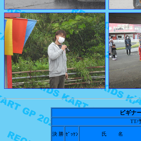
ビギナ
TT/予
決 勝
氏 名
ｾﾞｯｹﾝ