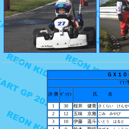
ＧＸ１
TT/予
決 勝
氏 名
ｾﾞｯｹﾝ
1
30
桜井 健青
さくらい けんせ
2
12
五味 京雅
ごみ みやび
3
10
伊藤 遥斗
いとう はると