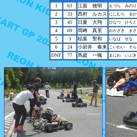
1
63
江面 穂明
えづら みのり
2
33
西村 ルカス
にしむら るか
3
45
日夏 大翔
ひなつ ひろと
4
69
岡﨑 真里
おかざき まさ
5
3
稲葉 聖和
いなば せな
6
24
小岩井 奏来
こいわい そら
DNF
77
馬庭 一颯
まにわ いぶき