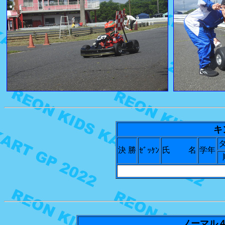
キ
決 勝
氏 名
学年
ｾﾞｯｹﾝ
ノーマル