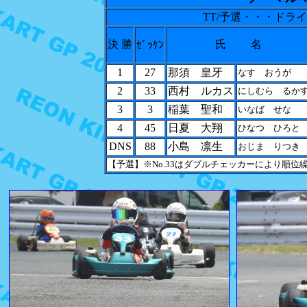
TT/予選・・・ド
決 勝
氏 名
ｾﾞｯｹﾝ
1
27
那須 皇牙
なす おうが
2
33
西村 ルカス
にしむら るか
3
3
稲葉 聖和
いなば せな
4
45
日夏 大翔
ひなつ ひろと
DNS
88
小島 凛生
おじま りつき
【予選】※No.33はダブルチェッカーにより順位