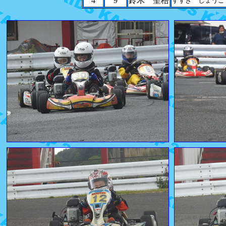
4
9
鈴木 聖梧
すずき しょうご