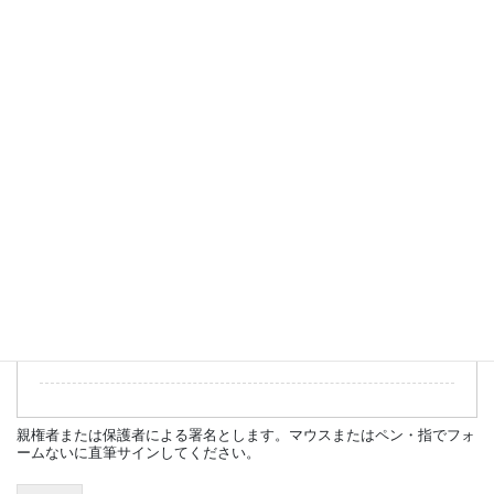
以下の誓約内容に同意します。
私は「REON KIDS RACING SCHOOL」参加にあたり、受講中に発生し
た事故等による全ての損害および負傷についていかなる場合においても
一切の責任を主催者ならびに運営管理者、スタッフ、コース管理者およ
び他の参加者に対して追及しないことを誓います。
また、参加者の過失により施設、機器などに損害を与えた場合はその損
害について弁償します。
同意年月日
*
署名
*
親権者または保護者による署名とします。マウスまたはペン・指でフォ
ームないに直筆サインしてください。