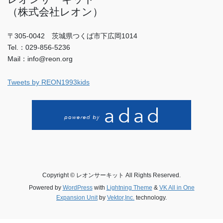
（株式会社レオン）
〒305-0042 茨城県つくば市下広岡1014
Tel.：029-856-5236
Mail：info@reon.org
Tweets by REON1993kids
Copyright © レオンサーキット All Rights Reserved.
Powered by
WordPress
with
Lightning Theme
&
VK All in One
Expansion Unit
by
Vektor,Inc.
technology.