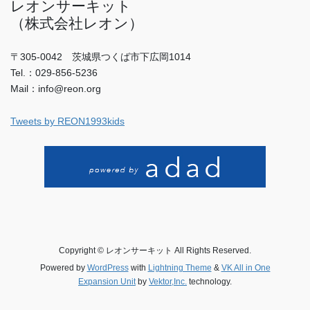
レオンサーキット
（株式会社レオン）
〒305-0042 茨城県つくば市下広岡1014
Tel.：029-856-5236
Mail：info@reon.org
Tweets by REON1993kids
Copyright © レオンサーキット All Rights Reserved.
Powered by
WordPress
with
Lightning Theme
&
VK All in One
Expansion Unit
by
Vektor,Inc.
technology.