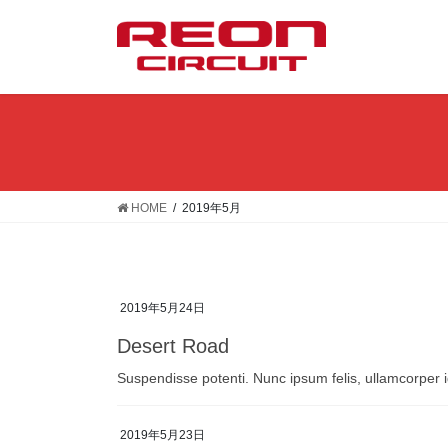
コ
ナ
ン
ビ
テ
ゲ
ン
ー
ツ
シ
へ
ョ
ス
ン
キ
に
ッ
移
HOME
2019年5月
プ
動
2019年5月24日
Desert Road
Suspendisse potenti. Nunc ipsum felis, ullamcorper i
2019年5月23日