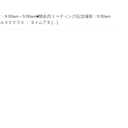
8:00am～9:00am■開会式/ミーティング/記念撮影：9:00am
マル４０クラス ： タイムアタ […]