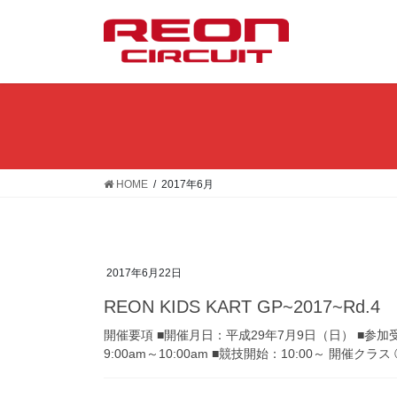
コ
ナ
ン
ビ
テ
ゲ
ン
ー
ツ
シ
へ
ョ
ス
ン
キ
に
ッ
移
HOME
2017年6月
プ
動
2017年6月22日
REON KIDS KART GP~2017~Rd.4
開催要項 ■開催月日：平成29年7月9日（日） ■参加受付
9:00am～10:00am ■競技開始：10:00～ 開催クラ