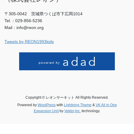
〒305-0042 茨城県つくば市下広岡1014
Tel.：029-856-5236
Mail：info@reon.org
Tweets by REON1993kids
Copyright © レオンサーキット All Rights Reserved.
Powered by
WordPress
with
Lightning Theme
&
VK All in One
Expansion Unit
by
Vektor,Inc.
technology.